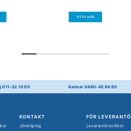
TITTA HÄR
g 011-32 16 00
Kalmar 0480-45 64 80
KONTAKT
FÖR LEVERANTÖ
lkor
Jönköping
Leverantörsvillkor