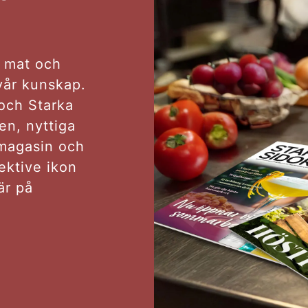
r mat och
vår kunskap.
och Starka
en, nyttiga
lmagasin och
ektive ikon
är på