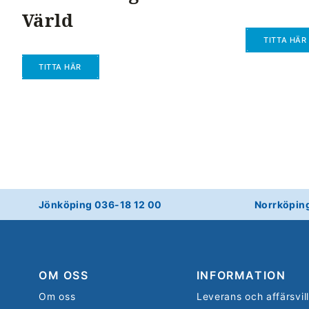
Värld
TITTA HÄR
TITTA HÄR
Jönköping 036-18 12 00
Norrköpin
OM OSS
INFORMATION
Om oss
Leverans och affärsvil