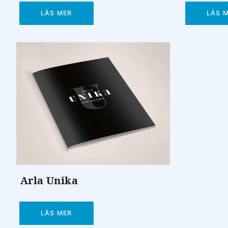
LÄS MER
LÄS 
Arla Unika
LÄS MER