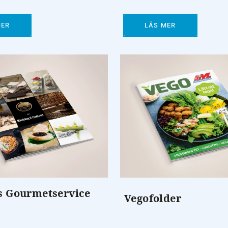
MER
LÄS MER
s Gourmetservice
Vegofolder