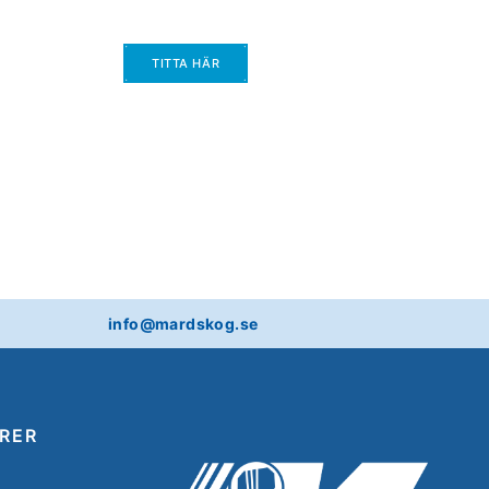
TITTA HÄR
info@mardskog.se
RER