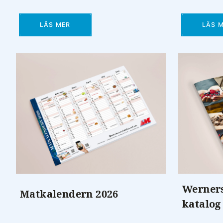
LÄS MER
LÄS 
Werner
Matkalendern 2026
katalog