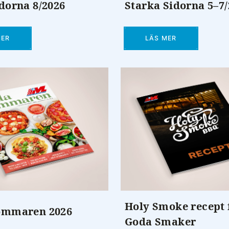
dorna 8/2026
Starka Sidorna 5–7
MER
LÄS MER
Holy Smoke recept 
ommaren 2026
Goda Smaker